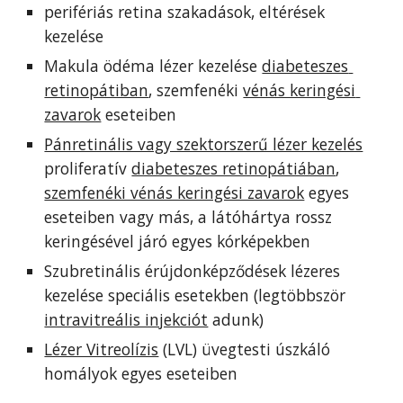
perifériás retina szakadások, eltérések 
kezelése
Makula ödéma lézer kezelése 
diabeteszes 
retinopátiban
, szemfenéki 
vénás keringési 
zavarok
 eseteiben
Pánretinális vagy szektorszerű lézer kezelés
proliferatív 
diabeteszes retinopátiában
, 
szemfenéki vénás keringési zavarok
 egyes 
eseteiben vagy más, a látóhártya rossz 
keringésével járó egyes kórképekben
Szubretinális érújdonképződések lézeres 
kezelése speciális esetekben (legtöbbször 
intravitreális injekciót
 adunk)
Lézer Vitreolízis
 (LVL) üvegtesti úszkáló 
homályok egyes eseteiben