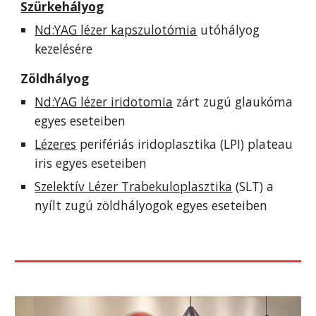
Szürkehályog
Nd:YAG lézer kapszulotómia
 utóhályog 
kezelésére
Zöldhályog
Nd:YAG lézer iridotomia
 zárt zugú glaukóma 
egyes eseteiben
Lézeres
 perifériás iridoplasztika (LPI) plateau 
iris egyes eseteiben
Szelektív Lézer Trabekuloplasztika
 (SLT) a 
nyílt zugú zöldhályogok egyes eseteiben