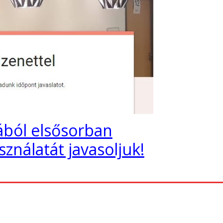
ából elsősorban
ználatát javasoljuk!