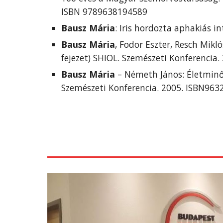
ISBN 9789638194589
Bausz Mária
: Iris hordozta aphakiás i
Bausz Mária
, Fodor Eszter, Resch Mikl
fejezet) SHIOL. Szemészeti Konferencia
Bausz Mária
 – Németh János: Életminő
Szemészeti Konferencia. 2005. ISBN96