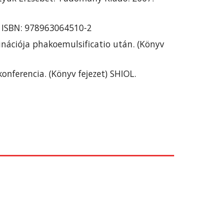
7. ISBN: 978963064510-2
minációja phakoemulsificatio után. (Könyv 
ferencia. (Könyv fejezet) SHIOL. 