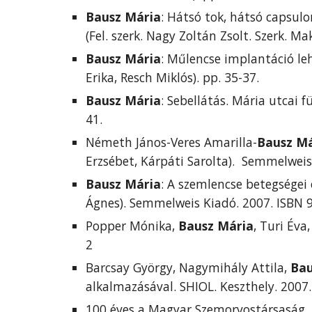
Bausz Mária
: Hátsó tok, hátsó capsulor
(Fel. szerk. Nagy Zoltán Zsolt. Szerk. Ma
Bausz Mária
: Műlencse implantáció lehe
Erika, Resch Miklós). pp. 35-37. 
Bausz Mária
: Sebellátás. Mária utcai f
41.
Németh János-Veres Amarilla-
Bausz Má
Erzsébet, Kárpáti Sarolta).  Semmelwei
Bausz Mária
: A szemlencse betegségei 
Ágnes). Semmelweis Kiadó. 2007. ISBN
Popper Mónika, 
Bausz Mária
, Turi Éva
2
Barcsay György, Nagymihály Attila, 
Bau
alkalmazásával. SHIOL. Keszthely. 2007
100 éves a Magyar Szemorvostársaság. 