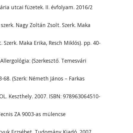
ria utcai füzetek. II. évfolyam. 2016/2 
 szerk. Nagy Zoltán Zsolt. Szerk. Maka 
t. Szerk. Maka Erika, Resch Miklós). pp. 40-
Allergológia: (Szerkesztő. Temesvári 
-68. (Szerk: Németh János – Farkas 
HIOL. Keszthely. 2007. ISBN: 978963064510-
ecnis ZA 9003-as mülencse 
tyuk Erzsébet. Tudomány Kiadó. 2007. 