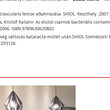
ntraocularis lencse alkalmazása. SHIOL. Keszthely. 200
ós, Krsitóf Katalin: Az elülső csarnok bacteriális conta
. 2006. ISBN 9789630620802
ség változás kataracta műtét után.SHIOL Szemészeti kon
32293126