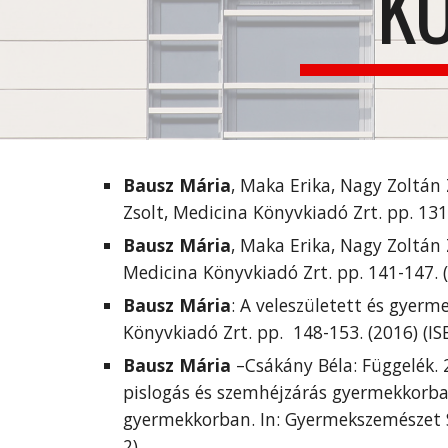
K
Bausz Mária
, Maka Erika, Nagy Zoltán 
Zsolt, Medicina Könyvkiadó Zrt. pp. 131
Bausz Mária
, Maka Erika, Nagy Zoltán
Medicina Könyvkiadó Zrt. pp. 141-147. (
Bausz Mária
: A veleszületett és gyerm
Könyvkiadó Zrt. pp.  148-153. (2016) (I
Bausz Mária
 –Csákány Béla: Függelék.
pislogás és szemhéjzárás gyermekkorba
gyermekkorban. In: Gyermekszemészet Sz
2)