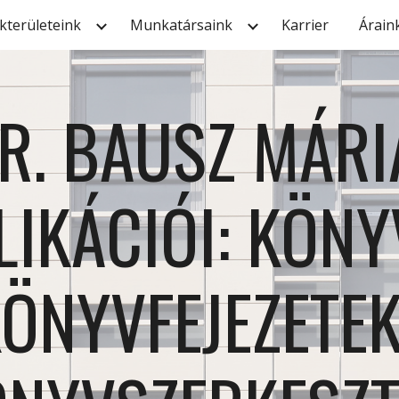
kterületeink
Munkatársaink
Karrier
Árain
ip to main content
Skip to navigat
R. BAUSZ MÁRIA
IKÁCIÓI: KÖNYV
ÖNYVFEJEZETEK,