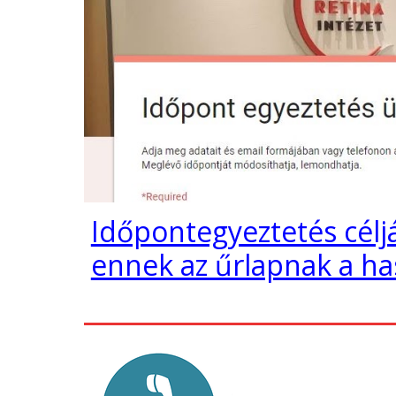
Időpontegyeztetés célj
ennek az űrlapnak a has