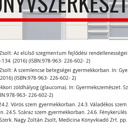
ÖNYVSZERKESZT
Zsolt: Az elülső szegmentum fejlődési rendellenességei
-134. (2016) (ISBN:978-963- 226-602- 2)
 Zsolt: A szemlencse betegségei gyermekkorban. In: Gye
2016) (ISBN:978-963- 226-602- 2)
ekkori zöldhályog (glaucoma). In: Gyermekszemészet. Sz
SBN:978-963- 226-602-2)
 24.2. Vörös szem gyermekkorban. 24.3. Váladékos szem
n. 24.5. Száraz szem gyermekkorban. 24.6. Fénykerülés
erk. Nagy Zoltán Zsolt, Medicina Könyvkiadó Zrt. pp. 