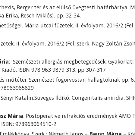
hexis, Berger tér és az elülső üvegtesti határhártya. Má
ka Erika, Resch Miklós). pp. 32-34.
tőségei. Mária utcai füzetek. II. évfolyam. 2016/2 (Fel.
üzetek. II. évfolyam. 2016/2 (Fel. szerk. Nagy Zoltán Zsol
ria
:  Szemészeti allergiás megbetegedések: Gyakorlati 
s Kiadó. ISBN 978 963 9879 313. pp 307-317
és műtétei. Szemészet fogorvostan hallagtóknak pp. 63
 978963965629
, Sényi Katalin,Süveges Ildikó: Congenitalis aniridia. S
sz Mária
: Postoperative refrakciós eredmények AMO T
. ISBN: 978963064510-2
Emlékkönyv. Szerk.: Németh János – 
Bausz Mária
 – Kó