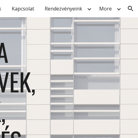
k
Kapcsolat
Rendezvényeink
More
ion
 
EK, 
 